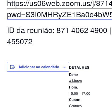
https://us06web.zoom.us/j/87
pwd=S3I0MHRyZE1Ba0o4b
ID da reunião: 871 4062 4900 
455072
Adicionar ao calendário
DETALHES
Data:
4 Março
Hora:
15:00 - 17:00
Custo:
Gratuito