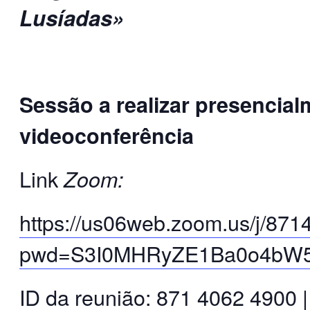
Lusíadas»
Sessão a realizar presencial
videoconferência
Link
Zoom:
https://us06web.zoom.us/j/87
pwd=S3I0MHRyZE1Ba0o4b
ID da reunião: 871 4062 4900 