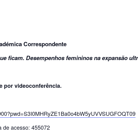
Académica Correspondente
que ficam. Desempenhos femininos na expansão ult
e por videoconferência.
0624900?pwd=S3I0MHRyZE1Ba0o4bW5yUVVSUGFOQT09
a de acesso: 455072