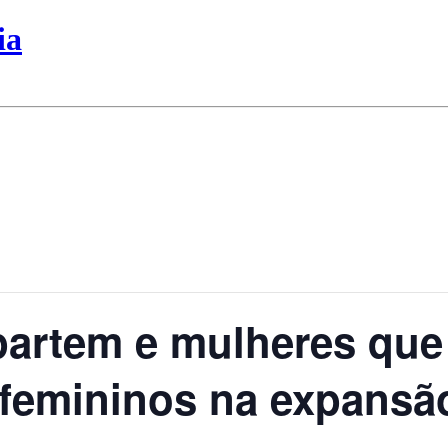
ia
artem e mulheres que 
emininos na expansão