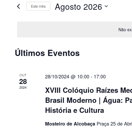
Agosto 2026
por
Este mês
visualização
Eventos
Selecione
de
com
a
palavra-
Eventos
data.
chave.
Não exi
Calendário
Últimos Eventos
de
Eventos
OUT
28/10/2024 @ 10:00
-
17:00
28
2024
XVIII Colóquio Raízes Me
Brasil Moderno | Água: P
História e Cultura
Praça 25 de Abr
Mosteiro de Alcobaça