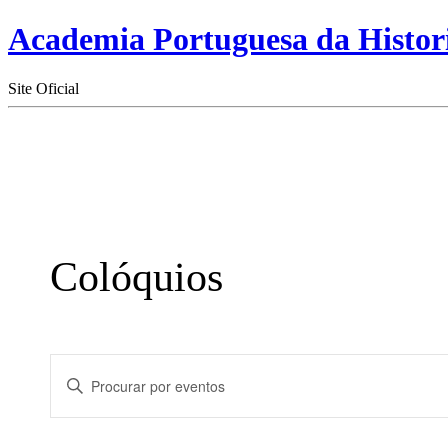
Academia Portuguesa da Histor
Site Oficial
Colóquios
Navegação
Digite
de
a
palavra-
pesquisa
chave.
e
Procure