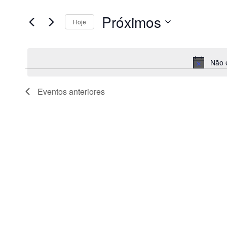
chave.
e
Procure
Próximos
por
Hoje
visualização
Eventos
Selecione
de
com
a
palavra-
Eventos
data.
chave.
Não e
Eventos
anteriores