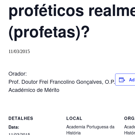
proféticos realm
(profetas)?
11/03/2015
Orador:
Ad
Prof. Doutor Frei Francolino Gonçalves, O.P.
Académico de Mérito
DETALHES
LOCAL
ORG
Academia Portuguesa da
Acad
Data:
História
Histór
11/03/2015