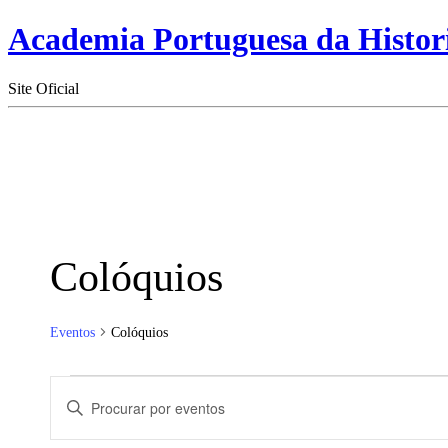
Academia Portuguesa da Histor
Site Oficial
Colóquios
Eventos
Colóquios
Eventos
Navegação
Digite
for
de
a
palavra-
01/06/2026
pesquisa