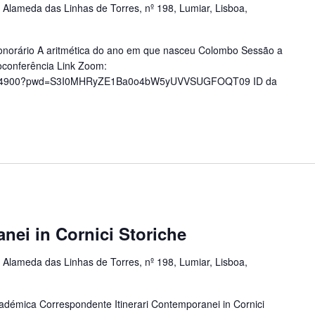
a
Alameda das Linhas de Torres, nº 198, Lumiar, Lisboa,
onorário A aritmética do ano em que nasceu Colombo Sessão a
eoconferência Link Zoom:
40624900?pwd=S3I0MHRyZE1Ba0o4bW5yUVVSUGFOQT09 ID da
anei in Cornici Storiche
a
Alameda das Linhas de Torres, nº 198, Lumiar, Lisboa,
adémica Correspondente Itinerari Contemporanei in Cornici