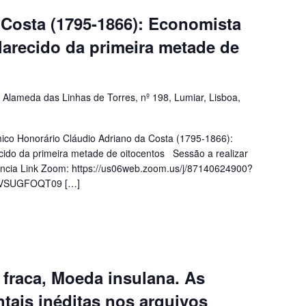
 Costa (1795-1866): Economista
larecido da primeira metade de
a
Alameda das Linhas de Torres, nº 198, Lumiar, Lisboa,
ico Honorário Cláudio Adriano da Costa (1795-1866):
cido da primeira metade de oitocentos Sessão a realizar
ência Link Zoom: https://us06web.zoom.us/j/87140624900?
VSUGFOQT09 […]
fraca, Moeda insulana. As
tais inéditas nos arquivos