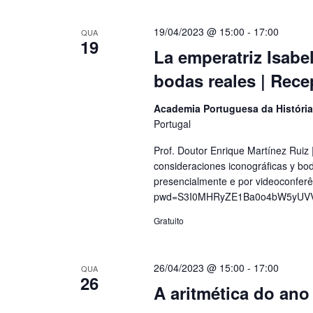
19/04/2023 @ 15:00
-
17:00
QUA
19
La emperatriz Isabe
bodas reales | Rec
Academia Portuguesa da Históri
Portugal
Prof. Doutor Enrique Martínez Ruiz
consideraciones iconográficas y b
presencialmente e por videoconfer
pwd=S3I0MHRyZE1Ba0o4bW5yUVV
Gratuito
26/04/2023 @ 15:00
-
17:00
QUA
26
A aritmética do an