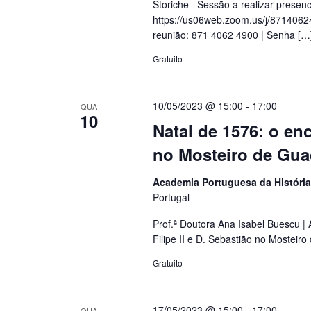
Storiche Sessão a realizar presenc
https://us06web.zoom.us/j/871
reunião: 871 4062 4900 | Senha […
Gratuito
10/05/2023 @ 15:00
-
17:00
QUA
10
Natal de 1576: o enc
no Mosteiro de Gua
Academia Portuguesa da Históri
Portugal
Prof.ª Doutora Ana Isabel Buescu |
Filipe II e D. Sebastião no Mostei
Gratuito
17/05/2023 @ 15:00
-
17:00
QUA