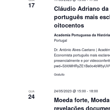
17
Cláudio Adriano da
português mais esc
oitocentos
Academia Portuguesa da Históri
Portugal
Dr. António Alves-Caetano | Académ
Economista português mais esclare
presencialmente e por videoconfer
pwd=S3I0MHRyZE1Ba0o4bW5yUV
Gratuito
24/05/2023 @ 15:00
-
18:00
QUA
24
Moeda forte, Moeda 
revelações documen