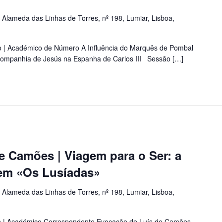
a
Alameda das Linhas de Torres, nº 198, Lumiar, Lisboa,
ro | Académico de Número A Influência do Marquês de Pombal
 Companhia de Jesús na Espanha de Carlos III Sessão […]
e Camões | Viagem para o Ser: a
 em «Os Lusíadas»
a
Alameda das Linhas de Torres, nº 198, Lumiar, Lisboa,
on | Académico Correspondente Evocação de Luís de Camões