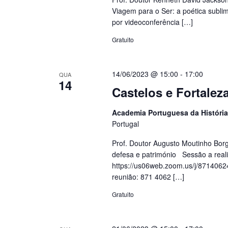
Viagem para o Ser: a poética subl
por videoconferência […]
Gratuito
14/06/2023 @ 15:00
-
17:00
QUA
14
Castelos e Fortaleza
Academia Portuguesa da Históri
Portugal
Prof. Doutor Augusto Moutinho Borg
defesa e património Sessão a reali
https://us06web.zoom.us/j/871
reunião: 871 4062 […]
Gratuito