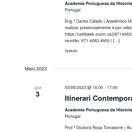
Academia Portuguesa da Históri
Portugal
Eng.º Carlos Calado | Académico H
realizar presencialmente e por vid
https://us06web.zoom.us/j/871
reunião: 871 4062 4900 | […]
Gratuito
Maio 2023
03/05/2023 @ 15:00
-
17:00
QUA
3
Itinerari Contempor
Academia Portuguesa da Históri
Portugal
Prof.ª Doutora Rosa Tomasone | Ac