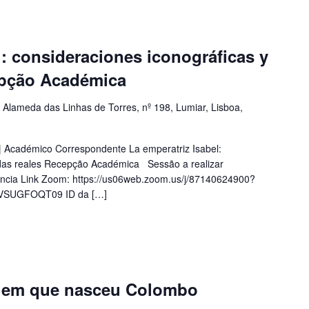
l: consideraciones iconográficas y
epção Académica
a
Alameda das Linhas de Torres, nº 198, Lumiar, Lisboa,
 | Académico Correspondente La emperatriz Isabel:
odas reales Recepção Académica Sessão a realizar
ência Link Zoom: https://us06web.zoom.us/j/87140624900?
SUGFOQT09 ID da […]
o em que nasceu Colombo