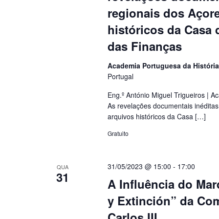
regionais dos Açore
históricos da Casa 
das Finanças
Academia Portuguesa da Históri
Portugal
Eng.º António Miguel Trigueiros | 
As revelações documentais inéditas
arquivos históricos da Casa […]
Gratuito
31/05/2023 @ 15:00
-
17:00
QUA
31
A Influência do Ma
y Extinción” da Co
Carlos III