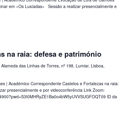
iminar em «Os Lusíadas» Sessão a realizar presencialmente e
s na raia: defesa e património
a
Alameda das Linhas de Torres, nº 198, Lumiar, Lisboa,
es | Académico Correspondente Castelos e Fortalezas na raia:
zar presencialmente e por videoconferência Link Zoom:
40624900?pwd=S3I0MHRyZE1Ba0o4bW5yUVVSUGFOQT09 ID da