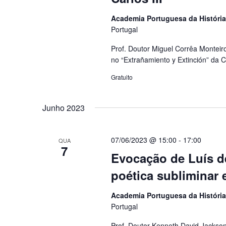
Academia Portuguesa da Históri
Portugal
Prof. Doutor Miguel Corrêa Montei
no “Extrañamiento y Extinción” da
Gratuito
Junho 2023
07/06/2023 @ 15:00
-
17:00
QUA
7
Evocação de Luís d
poética subliminar
Academia Portuguesa da Históri
Portugal
Prof. Doutor Kenneth David Jacks