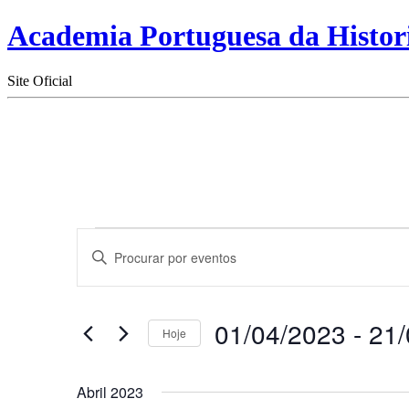
Academia Portuguesa da Histor
Site Oficial
Eventos
Navegação
Digite
de
a
palavra-
pesquisa
chave.
e
Procure
01/04/2023
 - 
21/
por
Hoje
visualização
Eventos
Selecione
de
com
a
palavra-
Eventos
Abril 2023
data.
chave.