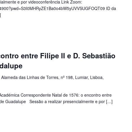
ialmente e por videoconferência Link Zoom:
40624900?pwd=S3I0MHRyZE1Ba0o4bW5yUVVSUGFOQT09 ID da
]
ontro entre Filipe II e D. Sebastião
dalupe
a
Alameda das Linhas de Torres, nº 198, Lumiar, Lisboa,
 Académica Correspondente Natal de 1576: o encontro entre
ro de Guadalupe Sessão a realizar presencialmente e por […]