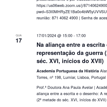
https://us06web.zoom.us/j/8714062490
pwd=S3I0MHRyZE1Ba0o4bW5yUVVSU
reunião: 871 4062 4900 | Senha de ace
17/01/2024 @ 15:00
-
17:00
QUA
17
Na aliança entre a escrit
representação da guerra 
séc. XVI, inícios do XVII)
Ala
Academia Portuguesa da História
Torres, nº 198, Lumiar, Lisboa, Portugal
Prof.ª Doutora Ana Paula Avelar | Aca
aliança entre a escrita e o desenho: A 
(2ª metade do séc. XVI, inícios do XVII