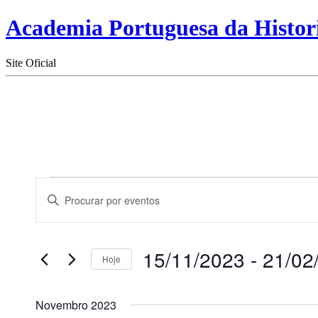
Academia Portuguesa da Histor
Site Oficial
Eventos
Navegação
Digite
de
a
palavra-
pesquisa
chave.
e
Procure
15/11/2023
 - 
21/02
por
Hoje
visualização
Eventos
Selecione
de
com
a
palavra-
Eventos
Novembro 2023
data.
chave.