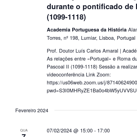
durante o pontificado de 
(1099-1118)
Ala
Academia Portuguesa da História
Torres, nº 198, Lumiar, Lisboa, Portugal
Prof. Doutor Luís Carlos Amaral | Acad
As relações entre «Portugal» e Roma du
Pascoal II (1099-1118) Sessão a realiza
videoconferência Link Zoom:
https://us06web.zoom.us/j/8714062490
pwd=S3I0MHRyZE1Ba0o4bW5yUVVSU
Fevereiro 2024
07/02/2024 @ 15:00
-
17:00
QUA
7