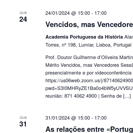
24/01/2024 @ 15:00
-
17:00
QUA
24
Vencidos, mas Vencedor
Ala
Academia Portuguesa da História
Torres, nº 198, Lumiar, Lisboa, Portugal
Prof. Doutor Guilherme d’Oliveira Marti
Mérito Vencidos, mas Vencedores Sessão
presencialmente e por videoconferência
https://us06web.zoom.us/j/8714062490
pwd=S3I0MHRyZE1Ba0o4bW5yUVVSU
reunião: 871 4062 4900 | Senha de […]
31/01/2024 @ 15:00
-
17:00
QUA
31
As relações entre «Portu