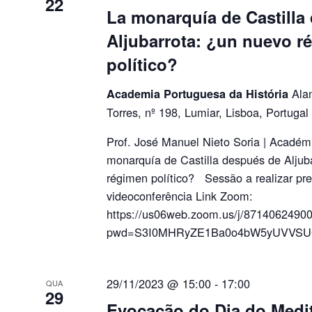
22
La monarquía de Castilla
Aljubarrota: ¿un nuevo r
político?
Ala
Academia Portuguesa da História
Torres, nº 198, Lumiar, Lisboa, Portugal
Prof. José Manuel Nieto Soria | Acadé
monarquía de Castilla después de Aljub
régimen político? Sessão a realizar pr
videoconferência Link Zoom:
https://us06web.zoom.us/j/8714062490
pwd=S3I0MHRyZE1Ba0o4bW5yUVVSU
29/11/2023 @ 15:00
-
17:00
QUA
29
Evocação do Dia do Medi